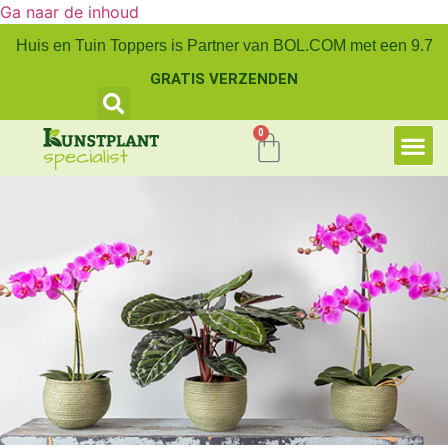
Ga naar de inhoud
Huis en Tuin Toppers is Partner van BOL.COM met een 9.7
GRATIS VERZENDEN
0
Kunstplanten klein
Kunstplanten middel
Kunstplanten groot
Kunst orchidee