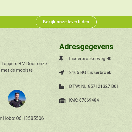
Bekijk onze levertijden
Adresgegevens
Lisserbroekerweg 40
n Toppers B.V. Door onze
ie met de mooiste
2165 BG Lisserbroek
BTW: NL 857121327 B01
KvK: 67669484
r Hobo: 06 13585506