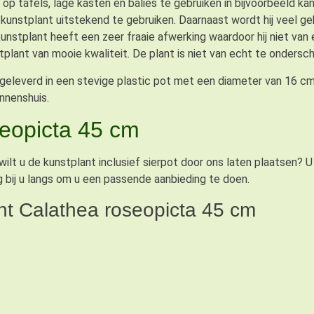
op tafels, lage kasten en balies te gebruiken in bijvoorbeeld k
unstplant uitstekend te gebruiken. Daarnaast wordt hij veel geb
unstplant heeft een zeer fraaie afwerking waardoor hij niet van
tplant van mooie kwaliteit. De plant is niet van echt te ondersc
eleverd in een stevige plastic pot met een diameter van 16 cm 
nnenshuis.
seopicta 45 cm
lt u de kunstplant inclusief sierpot door ons laten plaatsen? U ku
 bij u langs om u een passende aanbieding te doen.
nt Calathea roseopicta 45 cm